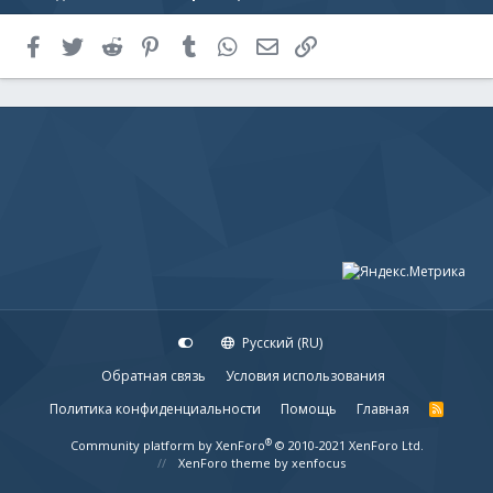
Facebook
Twitter
Reddit
Pinterest
Tumblr
WhatsApp
Электронная почта
Ссылка
Русский (RU)
Обратная связь
Условия использования
Политика конфиденциальности
Помощь
Главная
R
S
S
®
Community platform by XenForo
© 2010-2021 XenForo Ltd.
XenForo theme
by xenfocus