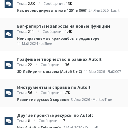
Темы
2.3K
Сообщения
13K
Как перекодировать из в 1251 в 866?
24 Янв 2026
kaslit
Баг-репорты и запросы на новые функции
Темы
211
Сообщения
1.4K
Неисправляемые кракозябры в редакторе
11 Май 2024
LeShee
Графика и творчество в рамках AutoIt
Темы
22
Сообщения
136
3D Лабиринт с шаром (AutoIt3 + C)
11 Мар 2026
FlatX007
Инструменты и справка по AutoIt
Темы
56
Сообщения
1.7K
Развитие русской справки
3 Июл 2026
MarkovTrue
Другие проекты/ресурсы по AutoIt
Темы
8
Сообщения
17
Чат AutoIt в Telegram'е
2 Май 2020
CreatoR