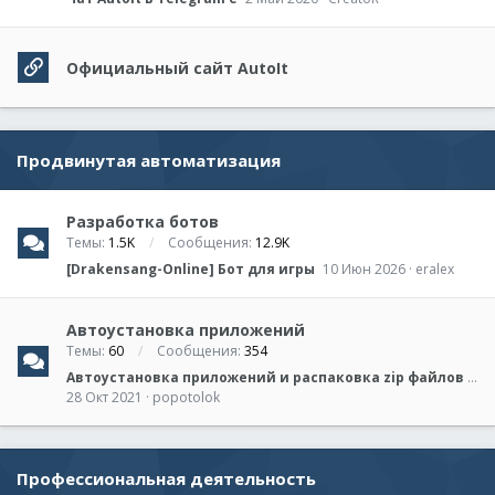
Официальный сайт AutoIt
Продвинутая автоматизация
Разработка ботов
Темы
1.5K
Сообщения
12.9K
[Drakensang-Online] Бот для игры
10 Июн 2026
eralex
Автоустановка приложений
Темы
60
Сообщения
354
Автоустановка приложений и распаковка zip файлов c флэшки, затем переход к устройствам и принтерам
28 Окт 2021
popotolok
Профессиональная деятельность