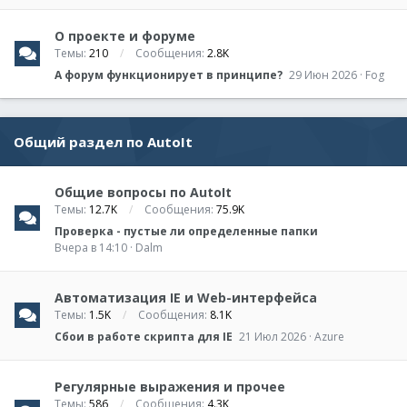
О проекте и форуме
Темы
210
Сообщения
2.8K
А форум функционирует в принципе?
29 Июн 2026
Fog
Общий раздел по AutoIt
Общие вопросы по AutoIt
Темы
12.7K
Сообщения
75.9K
Проверка - пустые ли определенные папки
Вчера в 14:10
Dalm
Автоматизация IE и Web-интерфейса
Темы
1.5K
Сообщения
8.1K
Сбои в работе скрипта для IE
21 Июл 2026
Azure
Регулярные выражения и прочее
Темы
586
Сообщения
4.3K