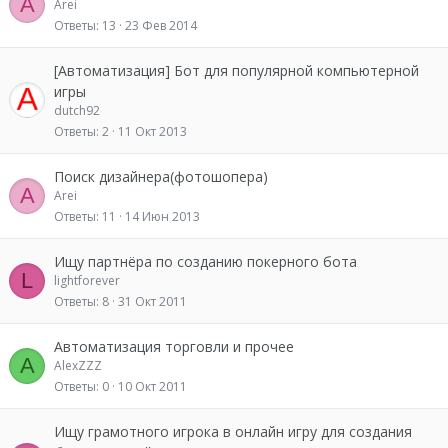
A
Arei
Ответы
13
23 Фев 2014
[Автоматизация] Бот для популярной компьютерной
игры
dutch92
Ответы
2
11 Окт 2013
Поиск дизайнера(фотошопера)
A
Arei
Ответы
11
14 Июн 2013
Ищу партнёра по созданию покерного бота
L
lightforever
Ответы
8
31 Окт 2011
Автоматизация торговли и прочее
A
AlexZZZ
Ответы
0
10 Окт 2011
Ищу грамотного игрока в онлайн игру для создания