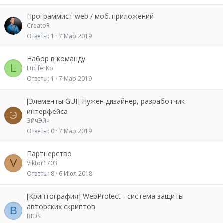
Программист web / моб. приложений
CreatoR
Ответы
1
7 Мар 2019
Набор в команду
L
LuciferKo
Ответы
1
7 Мар 2019
[Элементы GUI] Нужен дизайнер, разработчик
интерфейса
Э
ЭйчЭйч
Ответы
0
7 Мар 2019
Партнерство
V
Viktor1703
Ответы
8
6 Июл 2018
[Криптография] WebProtect - система защиты
авторских скриптов
B
BIOS