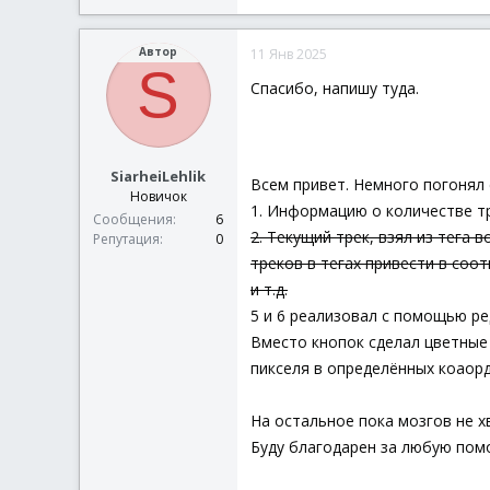
Автор
11 Янв 2025
S
Спасибо, напишу туда.
SiarheiLehlik
Всем привет. Немного погонял 
Новичок
1. Информацию о количестве тр
Сообщения
6
2. Текущий трек, взял из тега
Репутация
0
треков в тегах привести в соот
и т.д.
5 и 6 реализовал с помощью ре
Вместо кнопок сделал цветные 
пикселя в определённых коаорд
На остальное пока мозгов не х
Буду благодарен за любую пом