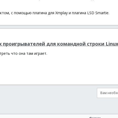
том, с помощью плагина для Xmplay и плагина LSD Smartie.
 проигрывателей для командной строки Linu
треть что она там играет.
Вам необхо
онная почта
сылка