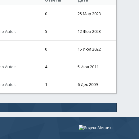
Ответы
Дата
0
25 Мар 2023
о AutoIt
5
12 Фев 2023
0
15 Июл 2022
о AutoIt
4
5 Июл 2011
о AutoIt
1
6 Дек 2009