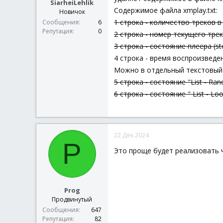
SiarheiLehlik
Содержимое файла xmplay.txt:
Новичок
1 строка - количество треков в
Сообщения
6
Репутация
0
2 строка - номер текущего трек
3 строка - состояние плеера (s
4 строка - время воспроизведен
Можно в отдельный текстовый
5 строка - состояние "List - Ran
6 строка - состояние " List - Loop
22 Дек 2024
P
Это проще будет реализовать че
Prog
Продвинутый
Сообщения
647
Репутация
82