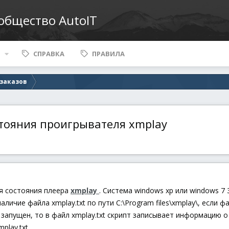
ообщество AutoIT
СПРАВКА
ПРАВИЛА
 заказов
тояния проигрывателя xmplay
я состояния плеера
xmplay
. Система windows xp или windows 7 32b
аличие файла xmplay.txt по пути C:\Program files\xmplay\, если ф
 запущен, то в файл xmplay.txt скрипт записывает информацию о
lay.txt.