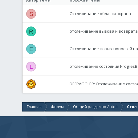
Автор темы
Похожие темы
S
Отслеживание области экрана
R
отслеживание вызова и возврата
E
Отслеживание новых новостей на
L
отслеживание состояния ProgresB
DEFRAGGLER: Отслеживание состо
Главная
Форум
Общий раздел по AutoIt
Стол