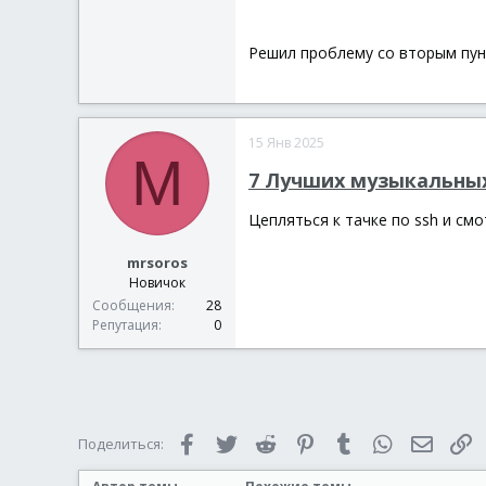
Решил проблему со вторым пунк
15 Янв 2025
M
7 Лучших музыкальных
Цепляться к тачке по ssh и смо
mrsoros
Новичок
Сообщения
28
Репутация
0
Facebook
Twitter
Reddit
Pinterest
Tumblr
WhatsApp
Электр
С
Поделиться: