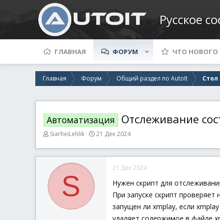
Русское с
ГЛАВНАЯ
ФОРУМ
ЧТО НОВОГО
Главная
Форум
Общий раздел по AutoIt
Стол
Отслеживание сос
Автоматизация
А
Д
SiarheiLehlik
21 Дек 2024
в
а
т
т
о
а
21 Дек 2024
р
н
S
т
а
Нужен скрипт для отслеживани
е
ч
При запуске скрипт проверяет н
м
а
ы
л
запущен ли xmplay, если xmplay
а
удаляет содержимое в файле xmp