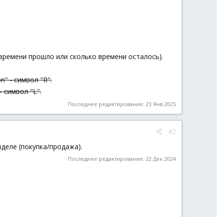
о времени прошло или сколько времени осталось).
n" - символ "R".
 - символ "L".
Последнее редактирование:
23 Янв 2025
#2
зделе (покупка/продажа).
Последнее редактирование:
22 Дек 2024