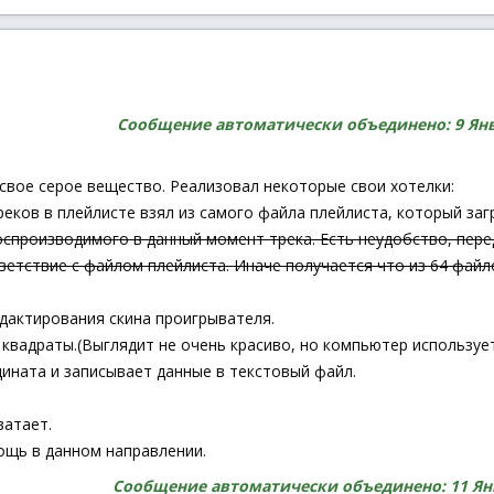
Сообщение автоматически объединено:
9 Ян
свое серое вещество. Реализовал некоторые свои хотелки:
еков в плейлисте взял из самого файла плейлиста, который заг
 воспроизводимого в данный момент трека. Есть неудобство, пер
ветствие с файлом плейлиста. Иначе получается что из 64 файлов
дактирования скина проигрывателя.
квадраты.(Выглядит не очень красиво, но компьютер используе
ината и записывает данные в текстовый файл.
ватает.
ощь в данном направлении.
Сообщение автоматически объединено:
11 Ян