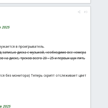
#3
в 2025
ружается в проигрыватель.
ед записью диска с музыкой, необходимо все номера
 на диске, треков всего 20 - 25 и первых шук пять
тся без монитора) Теперь скрипт отслеживает цвет
в 2025