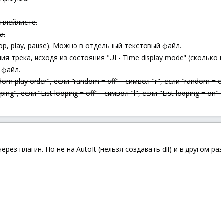
 плейлисте.
а.
top, play, pause). Можно в отдельный текстовый файл.
ия трека, исходя из состояния "UI - Time display mode" (скольк
 файл.
dom play order", если "random = off" - символ "r", если "random = o
ing", если "List looping = off" - символ "l", если "List looping = on"
рез плагин. Но не на AutoIt (нельзя создавать dll) и в другом ра