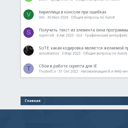
Кириллица в консоли при ошибках
V
Vini
30 Июл 2026
Общие вопросы по AutoIt
Получить текст из элемента окна программ
S
supercelt
6 Авг 2025
GUI - Графический интерфейс
SciTE: какая кодировка является желаемой п
avmaksimov
3 Мар 2023
Общие вопросы по AutoIt
Сбои в работе скрипта для IE
T
TrustedCo
31 Окт 2022
Автоматизация IE и Web-и
Главная