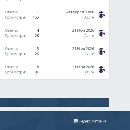
Четверг в 13:08
Ответы
1
Просмотры
155
Azure
21 Июл 2026
Ответы
4
Просмотры
2K
Azure
В
21 Июл 2026
Ответы
3
о
Просмотры
2K
Azure
п
р
21 Июл 2026
Ответы
8
о
Просмотры
3K
Azure
с