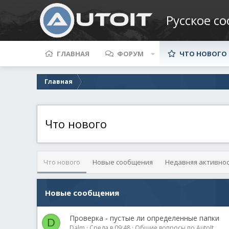
Русское с
ГЛАВНАЯ
ФОРУМ
ЧТО НОВОГО
Главная
Что нового
Что нового
Новые сообщения
Недавняя активно
Новые сообщения
Проверка - пустые ли определенные папки
D
Dalm
Среда в 09:48
Общие вопросы по AutoIt