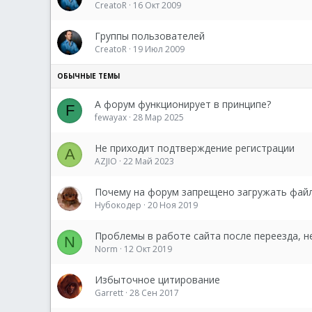
CreatoR
16 Окт 2009
Группы пользователей
CreatoR
19 Июл 2009
А форум функционирует в принципе?
F
fewayax
28 Мар 2025
Не приходит подтверждение регистрации
A
AZJIO
22 Май 2023
Почему на форум запрещено загружать фай
Нубокодер
20 Ноя 2019
Проблемы в работе сайта после переезда, не
N
Norm
12 Окт 2019
Избыточное цитирование
Garrett
28 Сен 2017