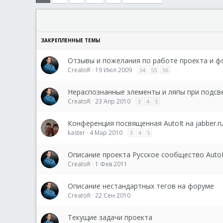
Отзывы и пожелания по работе проекта и ф
CreatoR
19 Июл 2009
54
55
56
Нераспознанные элементы и ляпы при подсве
CreatoR
23 Апр 2010
3
4
5
Конференция посвященная AutoIt на jabber.r
kaster
4 Мар 2010
3
4
5
Описание проекта Русское сообщество AutoI
CreatoR
1 Фев 2011
Описание нестандартных тегов на форуме
CreatoR
22 Сен 2010
Текущие задачи проекта