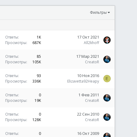
Фильтры
З
17 Окт 2021
Ответы
1K
а
Просмотры
687K
All2khoff
к
р
З
17 Мар 2021
Ответы
85
е
а
Просмотры
105K
CreatoR
п
к
л
р
З
10 Ноя 2016
Ответы
93
е
E
е
а
Просмотры
336K
Elizavetta92Heapy
н
п
к
о
л
р
З
1 Фев 2011
Ответы
0
е
е
а
Просмотры
19K
CreatoR
н
п
к
о
л
р
З
22 Сен 2010
Ответы
0
е
е
а
Просмотры
128K
CreatoR
н
п
к
о
л
р
З
16 Окт 2009
Ответы
0
е
е