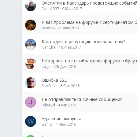
Очепятки в Календарь предстоящих событи
Dima1337
9 Мар 2017
У вас проблема на форуме с сертификатом 
reset86
21 Фев 2017
Как поднять репутацию пользователю?
IvanChai
18 Фев 2017
Не корректное отображение форума в брауз
edger
26 Дек 2016
Ошибка SSL
StarEdik
16 Янв 2016
Не отправляються личные сообщения
J
joker2d
4 Авг 2015
Удаление аккаунта
W
wenny
4 Июн 2016