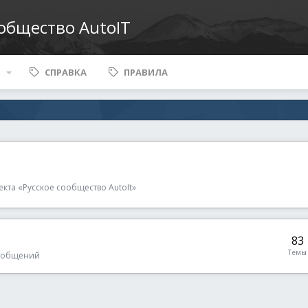
ообщество AutoIT
СПРАВКА
ПРАВИЛА
кта «Русское сообщество AutoIt»
83
Темы
сообщений