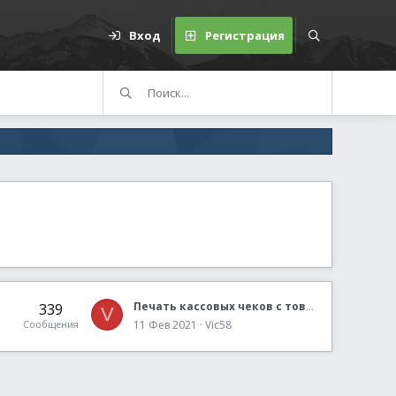
Вход
Регистрация
Печать кассовых чеков с товарами, и применение кассы в качестве принтера, форматированный текст, штрих и QR-коды
339
V
11 Фев 2021
Vic58
Сообщения