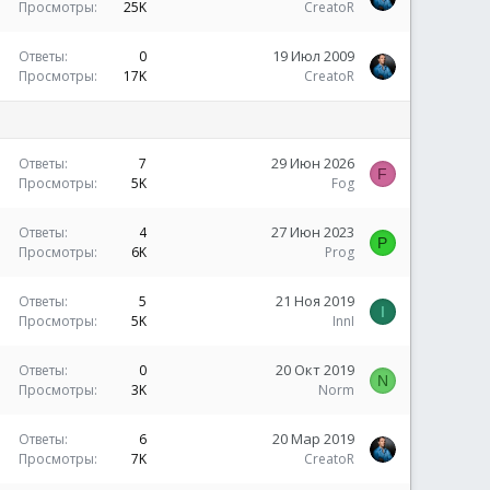
а
Просмотры
25K
CreatoR
н
п
к
о
л
р
З
19 Июл 2009
Ответы
0
е
е
а
Просмотры
17K
CreatoR
н
п
к
о
л
р
е
е
н
п
29 Июн 2026
Ответы
7
о
F
л
Просмотры
5K
Fog
е
н
27 Июн 2023
Ответы
4
о
P
Просмотры
6K
Prog
21 Ноя 2019
Ответы
5
I
Просмотры
5K
InnI
20 Окт 2019
Ответы
0
N
Просмотры
3K
Norm
20 Мар 2019
Ответы
6
Просмотры
7K
CreatoR