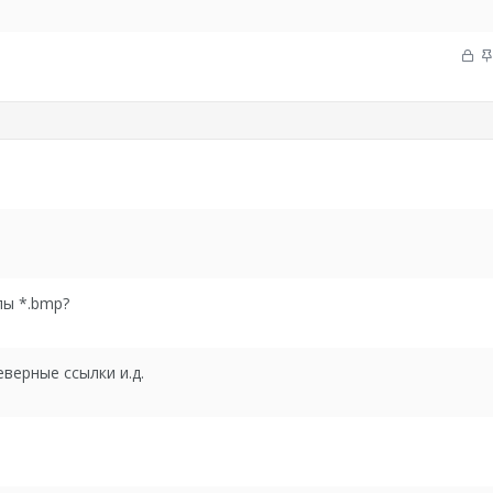
а
к
р
З
ы
а
т
к
о
р
ы
т
о
лы *.bmp?
верные ссылки и.д.