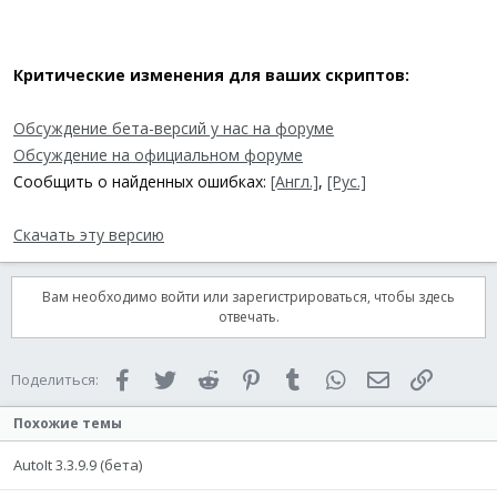
горячая клавиша для конвертирования (компилирования)
скриптов. Теперь используется Ctrl+G (Go) чтобы
предотвратить конфликт с операцией копирования по Ctrl+C.
Критические изменения для ваших скриптов:
Обсуждение бета-версий у нас на форуме
Обсуждение на официальном форуме
Сообщить о найденных ошибках:
[Англ.]
,
[Рус.]
Скачать эту версию
Вам необходимо войти или зарегистрироваться, чтобы здесь
отвечать.
Facebook
Twitter
Reddit
Pinterest
Tumblr
WhatsApp
Электронная 
Ссылка
Поделиться:
Похожие темы
AutoIt 3.3.9.9 (бета)