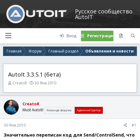
Русское сообщество
AutoIT
Вход
Регистрация
Главная
Форум
Главный раздел
Объявления и новости
AutoIt 3.3.5.1 (бета)
А
Д
CreatoR
30 Янв 2010
в
а
т
т
о
а
CreatoR
р
н
Must AutoIt!
Команда форума
Администратор
т
а
е
ч
м
а
30 Янв 2010
#1
ы
л
а
Значительно переписан код для Send/ControlSend, что