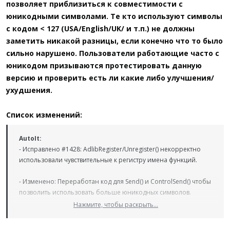
позволяет приблизиться к совместимости с
юникодными символами. Те кто используют символы
с кодом < 127 (USA/English/UK/ и т.п.) не должны
заметить никакой разницы, если конечно что то было
сильно нарушено. Пользователи работающие часто с
юникодом призываются протестировать данную
версию и проверить есть ли какие либо улучшения/
ухудшения.
Список изменений:
AutoIt:
- Исправлено #1428: AdlibRegister/Unregister() некорректно
использовали чувствительные к регистру имена функций.
- Изменено: Переработан код для Send() и ControlSend() чтобы
позволить использовать больше юникодных символов.
Нажмите, чтобы раскрыть...
Aut2Exe:
- Исправлено #1409: Ctrl+C больше не используется как