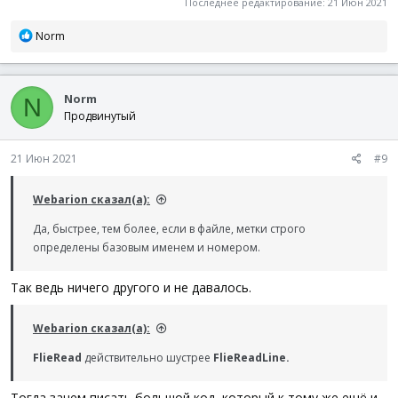
Последнее редактирование:
21 Июн 2021
ConsoleWrite
(
"- при чтении построчно с указанием 
Local
$i
=
1
Р
Norm
$iTimer
=
TimerInit
(
)
е
$hFile
=
FileOpen
(
$sPathFile
,
0
)
а
While
1
к
$sLine
=
FileReadLine
(
$hFile
,
$i
)
Norm
ц
N
If
@error
=
-
1
Then
ExitLoop
и
Продвинутый
If
$sLine
=
"ENDTAG"
Then
ExitLoop
и
$i
+=
1
:
WEnd
21 Июн 2021
#9
FileClose
(
$hFile
)
$iTimer
=
TimerDiff
(
$iTimer
)
Webarion сказал(а):
ConsoleWrite
(
$iTimer
&
" мс"
&
@CRLF
)
#EndRegion тестируем построчное чтение указывая Line
Да, быстрее, тем более, если в файле, метки строго
определены базовым именем и номером.
FileDelete
(
$sPathFile
)
Так ведь ничего другого и не давалось.
Webarion сказал(а):
FlieRead
действительно шустрее
FlieReadLine.
Тогда зачем писать большой код, который к тому же ещё и