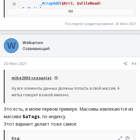
If
$sTN
=
StringStripWS
(
$sLine
,
3
)
Then
_ArrayAdd
(
$Arr3
,
$sFileRead
)
ExitLoop
(
2
)
EndSwitch
EndIf
Next
Последнее редактирование:
20 Июн 2021
_ArrayAdd
(
$aSearchParams
,
$sLine
)
WEnd
FileSetPos
(
$hFile
,
$iPos
,
$FILE_BEGIN
)
Webarion
Return
$aSearchParams
W
EndFunc
Осваивающий
20 Июн 2021
#4
mike2003 сказал(а):
Ну все элементы данных должны попасть в свой массив. А
метка говорит в какой именно.
Это есть, в моём первом примере. Массивы извлекаются из
массива
$aTags
, по индексу.
Этот вариант делает тоже самое:
Код: