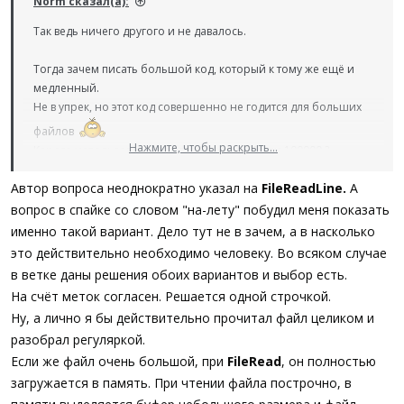
Norm сказал(а):
Так ведь ничего другого и не давалось.
Тогда зачем писать большой код, который к тому же ещё и
медленный.
Не в упрек, но этот код совершенно не годится для больших
файлов
Нажмите, чтобы раскрыть...
Как его использовать если таких меток 50 или 100000 ?
Автор вопроса неоднократно указал на
FileReadLine.
А
Присоединяюсь к
Andrey_A
, который по сути повторил то,
что
сделано у меня
вопрос в спайке со словом "на-лету" побудил меня показать
именно такой вариант. Дело тут не в зачем, а в насколько
это действительно необходимо человеку. Во всяком случае
в ветке даны решения обоих вариантов и выбор есть.
На счёт меток согласен. Решается одной строчкой.
Ну, а лично я бы действительно прочитал файл целиком и
разобрал регуляркой.
Если же файл очень большой, при
FileRead
, он полностью
загружается в память. При чтении файла построчно, в