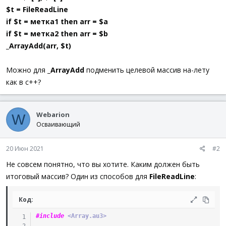
$t = FileReadLine
if $t =
метка1
then arr = $a
if $t =
метка2
then arr = $b
_ArrayAdd(arr, $t)
Можно для
_ArrayAdd
подменить целевой массив на-лету
как в с++?
Webarion
W
Осваивающий
20 Июн 2021
#2
Не совсем понятно, что вы хотите. Каким должен быть
итоговый массив? Один из способов для
FileReadLine
:
Код:
#include
 <Array.au3>