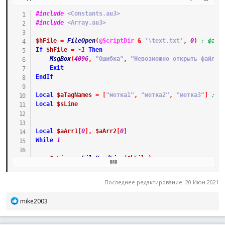
#include
 <Constants.au3>
#include
 <Array.au3>
$hFile
=
FileOpen
(
@ScriptDir
&
'\text.txt'
,
0
)
; файл
If
$hFile
=
-
1
Then
MsgBox
(
4096
,
"Ошибка"
,
"Невозможно открыть файл."
Exit
EndIf
Local
$aTagNames
=
[
"метка1"
,
"метка2"
,
"метка3"
]
; о
Local
$sLine
Local
$aArr1
[
0
]
,
$aArr2
[
0
]
While
1
$sLine
=
FileReadLine
(
$hFile
)
If
@error
=
-
1
Then
ExitLoop
If
Not
$sLine
Then
ContinueLoop
Последнее редактирование:
20 Июн 2021
If
$sLine
=
"метка1"
Then
_GetNextParams
(
$hFile
,
Р
mike2003
If
$sLine
=
"метка2"
Then
_GetNextParams
(
$hFile
,
е
а
WEnd