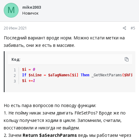
к
mike2003
ц
M
_ArrayDisplay
(
$aArr1
)
и
Новичок
_ArrayDisplay
(
$aArr2
)
и
:
FileClose
(
$hFile
)
20 Июн 2021
#5
Последний вариант вроде норм. Можно кстати метки на
; #ФУНКЦИЯ# =========================================
; Описание ....: поиск следующих параметров
забивать, они же есть в массиве.
; Параметры ...: $hFile         - дескриптор файла
;                $aSearchParams - массив, который буд
Код:
;                $aTagNames     - Массив со всеми мет
; ===================================================
$i
=
0
Func
_GetNextParams
(
$hFile
,
ByRef
$aSearchParams
,
$aT
If
$sLine
=
$aTagNames
[
$i
]
Then
_GetNextParams
(
$hFile
ReDim
$aSearchParams
[
0
]
$i
+=
1
Local
$sLine
,
$iPos
While
1
$iPos
=
FileGetPos
(
$hFile
)
$sLine
=
FileReadLine
(
$hFile
)
If
@error
=
-
1
Then
ExitLoop
Но есть пара вопросов по поводу функции:
If
Not
$sLine
Then
ContinueLoop
1. Не пойму никак зачем двигать FileSetPos? Вроде же по
For
$sTN
In
$aTagNames
кольцу получается ходим в цикле. Запомнили, считали,
If
$sTN
=
StringStripWS
(
$sLine
,
3
)
Then
ExitLoop
(
2
)
восставовили и никогда не выйдем.
EndIf
2. Зачем
Return $aSearchParams
ведь мы работаем через
Next