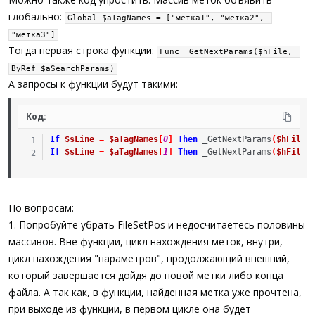
глобально:
Global $aTagNames = ["метка1", "метка2", 
"метка3"]
Тогда первая строка функции:
Func _GetNextParams($hFile, 
ByRef $aSearchParams)
А запросы к функции будут такими:
Код:
If
$sLine
=
$aTagNames
[
0
]
Then
_GetNextParams
(
$hFile
,
If
$sLine
=
$aTagNames
[
1
]
Then
_GetNextParams
(
$hFile
,
По вопросам:
1. Попробуйте убрать FileSetPos и недосчитаетесь половины
массивов. Вне функции, цикл нахождения меток, внутри,
цикл нахождения "параметров", продолжающий внешний,
который завершается дойдя до новой метки либо конца
файла. А так как, в функции, найденная метка уже прочтена,
при выходе из функции, в первом цикле она будет