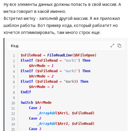
_ArrayAdd
(
$aArrayResult
,
$sLine
)
Ну все элементы данных должны попасть в свой массив. А
_ArrayAdd
(
$aArrayResult
,
$aArr
)
метка говорит в какой именно.
EndIf
Встретил метку - заполняй другой массив. Я же приложил
WEnd
шаблон работы. Вот пример кода, который рабоатет но
хочется оптимизировать, там много строк еще.
_ArrayDisplay
(
$aArrayResult
)
FileClose
(
$hFile
)
Код:
; #ФУНКЦИЯ# =========================================
$sFileRead
=
FileReadLine
(
$hFileOpen
)
; Описание ....: поиск следующих параметров
ElseIf
(
$sFileRead
=
"mark1"
)
Then
; Параметры ...: $hFile         - дескриптор файла
$ArrMode
=
1
;                $aSearchParams - массив, который буд
ElseIf
(
$sFileRead
=
"mark2"
)
Then
;                $aTagNames     - Массив со всеми мет
$ArrMode
=
2
; ===================================================
ElseIf
(
$sFileRead
=
 "
mark3
)
Then
Func
_GetNextParams
(
$hFile
,
ByRef
$aSearchParams
,
$aT
$ArrMode
=
3
ReDim
$aSearchParams
[
0
]
EndIf
Local
$sLine
,
$iPos
While
1
Switch
$ArrMode
$iPos
=
FileGetPos
(
$hFile
)
Case
1
$sLine
=
FileReadLine
(
$hFile
)
_ArrayAdd
(
$Arr1
,
$sFileRead
)
If
@error
=
-
1
Then
ExitLoop
Case
2
If
Not
$sLine
Then
ContinueLoop
_ArrayAdd
(
$Arr2
,
$sFileRead
)
For
$sTN
In
$aTagNames
Case
3