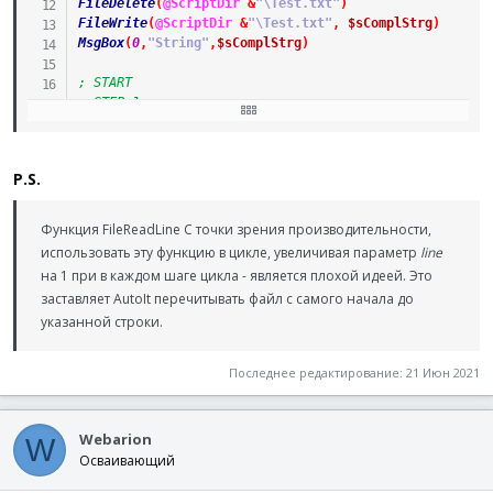
FileDelete
(
@ScriptDir
&
"\Test.txt"
)
FileWrite
(
@ScriptDir
&
"\Test.txt"
,
$sComplStrg
)
MsgBox
(
0
,
"String"
,
$sComplStrg
)
; START
; STEP 1 ============================================
$aArray
=
StringRegExp
(
FileRead
(
@ScriptDir
&
"\Test.tx
_ArrayDisplay
(
$aArray
,
"Array 1D"
)
P.S.
; STEP 2 ======================
$nUB
=
UBound
(
$aArray
)
Dim
$nT
=
0
,
$aArray2D
[
$nUB
/
2
]
[
2
]
Функция FileReadLine С точки зрения производительности,
For
$nN
=
0
To
$nUB
-
1
Step
2
использовать эту функцию в цикле, увеличивая параметр
line
$aArray2D
[
$nT
]
[
0
]
=
$aArray
[
$nN
]
на 1 при в каждом шаге цикла - является плохой идеей. Это
$aArray2D
[
$nT
]
[
1
]
=
StringRegExp
(
$aArray
[
$nN
+
1
]
,
"
заставляет AutoIt перечитывать файл с самого начала до
$nT
+=
1
указанной строки.
Next
_ArrayDisplay
(
$aArray2D
,
"Array 2D"
)
Последнее редактирование:
21 Июн 2021
; Show all ======================
For
$nN
=
0
To
UBound
(
$aArray2D
)
-
1
_ArrayDisplay
(
$aArray2D
[
$nN
]
[
1
]
,
"Arr. "
&
$nN
)
Webarion
Next
W
Осваивающий