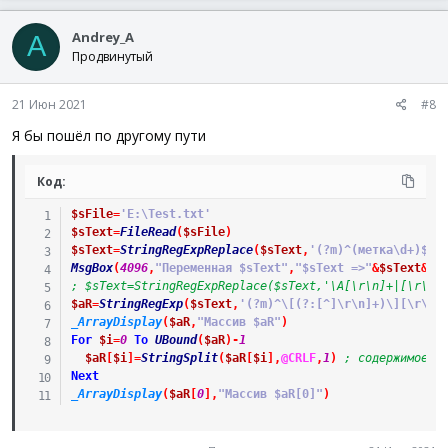
а
$sTextFile
=
FileRead
(
$sPathFile
)
к
Local
$aText
=
StringSplit
(
$sTextFile
,
@CRLF
,
1
)
Andrey_A
ц
A
For
$i
=
1
To
$aText
[
0
]
и
Продвинутый
If
$aText
[
$i
]
=
"ENDTAG"
Then
ExitLoop
и
Next
:
$iTimer
=
TimerDiff
(
$iTimer
)
21 Июн 2021
#8
ConsoleWrite
(
$iTimer
&
" мс"
&
@CRLF
)
Я бы пошёл по другому пути
#EndRegion тестируем чтение файла целиком
#Region тестируем обычное построчное чтение
Код:
ConsoleWrite
(
"- при чтении построчно             
Local
$hFile
,
$sLine
$sFile
=
'E:\Test.txt'
$iTimer
=
TimerInit
(
)
$sText
=
FileRead
(
$sFile
)
$hFile
=
FileOpen
(
$sPathFile
,
0
)
$sText
=
StringRegExpReplace
(
$sText
,
'(?m)^(метка\d+)$'
,
While
1
MsgBox
(
4096
,
"Переменная $sText"
,
"$sText =>"
&
$sText
&
"<
$sLine
=
FileReadLine
(
$hFile
)
; $sText=StringRegExpReplace($sText,'\A[\r\n]+|[\r\n]
If
@error
=
-
1
Then
ExitLoop
$aR
=
StringRegExp
(
$sText
,
'(?m)^\[(?:[^]\r\n]+)\][\r\n]
If
$sLine
=
"ENDTAG"
Then
ExitLoop
_ArrayDisplay
(
$aR
,
"Массив $aR"
)
WEnd
For
$i
=
0
To
UBound
(
$aR
)
-
1
FileClose
(
$hFile
)
$aR
[
$i
]
=
StringSplit
(
$aR
[
$i
]
,
@CRLF
,
1
)
; содержимое к
$iTimer
=
TimerDiff
(
$iTimer
)
Next
ConsoleWrite
(
$iTimer
&
" мс"
&
@CRLF
)
_ArrayDisplay
(
$aR
[
0
]
,
"Массив $aR[0]"
)
#EndRegion тестируем обычное построчное чтение
#Region тестируем построчное чтение указывая Line