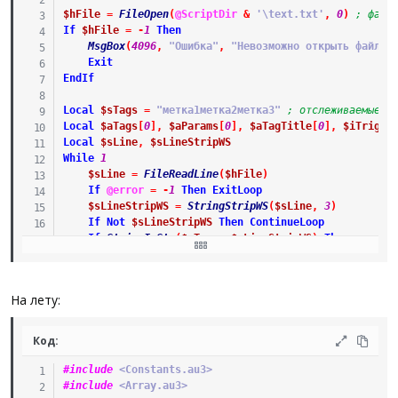
$hFile
=
FileOpen
(
@ScriptDir
&
'\text.txt'
,
0
)
; файл
If
$hFile
=
-
1
Then
MsgBox
(
4096
,
"Ошибка"
,
"Невозможно открыть файл."
Exit
EndIf
Local
$sTags
=
"метка1метка2метка3"
; отслеживаемые м
Local
$aTags
[
0
]
,
$aParams
[
0
]
,
$aTagTitle
[
0
]
,
$iTrig
=
Local
$sLine
,
$sLineStripWS
While
1
$sLine
=
FileReadLine
(
$hFile
)
If
@error
=
-
1
Then
ExitLoop
$sLineStripWS
=
StringStripWS
(
$sLine
,
3
)
If
Not
$sLineStripWS
Then
ContinueLoop
If
StringInStr
(
$sTags
,
$sLineStripWS
)
Then
_AddDataToArray
(
$aTagTitle
,
$sLineStripWS
)
If
$iTrig
Then
_AddDataToArray
(
$aTags
,
$aParams
)
На лету:
ReDim
$aParams
[
0
]
EndIf
$iTrig
=
1
Код:
ContinueLoop
Else
#include
 <Constants.au3>
_AddDataToArray
(
$aParams
,
$sLine
)
#include
 <Array.au3>