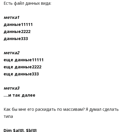
а
Есть файл данных вида:
метка1
данные11111
данные2222
данные333
метка2
еще данные11111
еще данные2222
еще данные333
метка3
....и так далее
Как бы мне его раскидать по массивам? Я думал сделать
типа
Dim $a[0], $b[0]