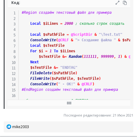
Код:
#Region создаём текстовый файл для примера
Local
$iLines
=
2000
; сколько строк создать
Local
$sPathFile
=
@ScriptDir
&
"\Test.txt"
ConsoleWrite
(
@CRLF
&
"> Создание файла "
&
$sPath
Local
$sTextFile
For
$i
=
1
To
$iLines
$sTextFile
&=
Random
(
111111
,
999999
,
1
)
&
@CR
Next
$sTextFile
&=
"ENDTAG"
FileDelete
(
$sPathFile
)
FileWrite
(
$sPathFile
,
$sTextFile
)
ConsoleWrite
(
" - OK!"
&
@CRLF
)
#EndRegion создаём текстовый файл для примера
; будем искать последний ENDTAG
ConsoleWrite
(
@CRLF
&
"> Тест времени парсинга файла с
Последнее редактирование:
21 Июн 2021
#Region тестируем чтение файла целиком
Р
mike2003
ConsoleWrite
(
"- при чтении целиком               
е
Local
$iTimer
=
TimerInit
(
)