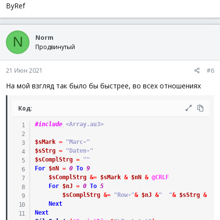
ByRef
_ArrayAdd
(
$aSearchParams
,
$sLine
)
WEnd
FileSetPos
(
$hFile
,
$iPos
,
$FILE_BEGIN
)
Return
$aSearchParams
Norm
N
EndFunc
Продвинутый
21 Июн 2021
#6
На мой взгляд так было бы быстрее, во всех отношениях
Код:
#include
 <Array.au3>
$sMark
=
"Marc-"
$sStrg
=
"Daten-"
$sComplStrg
=
""
For
$nN
=
0
To
9
$sComplStrg
&=
$sMark
&
$nN
&
@CRLF
For
$nJ
=
0
To
5
$sComplStrg
&=
"Row-"
&
$nJ
&
"  "
&
$sStrg
&
$n
Next
Next