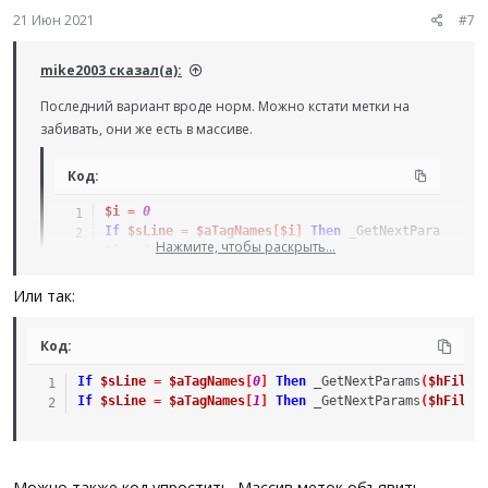
21 Июн 2021
#7
mike2003 сказал(а):
Последний вариант вроде норм. Можно кстати метки на
забивать, они же есть в массиве.
Код:
$i
=
0
If
$sLine
=
$aTagNames
[
$i
]
Then
_GetNextParams
(
$hF
Нажмите, чтобы раскрыть...
$i
+=
1
Или так:
Но есть пара вопросов по поводу функции:
Код:
1. Не пойму никак зачем двигать FileSetPos? Вроде же по
кольцу получается ходим в цикле. Запомнили, считали,
If
$sLine
=
$aTagNames
[
0
]
Then
_GetNextParams
(
$hFile
,
восставовили и никогда не выйдем.
If
$sLine
=
$aTagNames
[
1
]
Then
_GetNextParams
(
$hFile
,
2. Зачем
Return $aSearchParams
ведь мы работаем через
ByRef
Можно также код упростить. Массив меток объявить