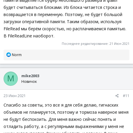
памяти выделяется буфер небольшого размера и файл
будет считываться блоками. Из блока читается строка и
возвращается в переменную. Поэтому, не будет большой
загрузки оперативной памяти. Таким образом, используя
FileRead мы берём скоростью, но расплачиваемся памятью.
В FileReadLine наоборот.
Последнее редактирование:
21 Июн 2021
Р
Norm
е
а
к
mike2003
ц
M
и
Новичок
и
:
23 Июн 2021
#11
Спасибо за советы, это все я для себя делаю, гигнаских
объемов не планируется, поэтому и тормоза наверное меня
не будут беспокоить. Для меня важно сейчас понять и
отладить работу, а с регулярными выражениями у меня не