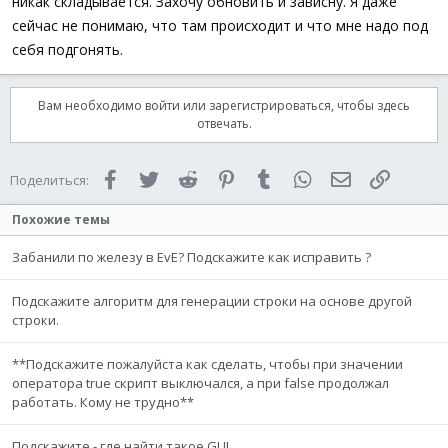
никак складывается. Захочу обновить и зависну. Я даже
сейчас не понимаю, что там происходит и что мне надо под
себя подгонять.
Вам необходимо войти или зарегистрироваться, чтобы здесь
отвечать.
Facebook
Twitter
Reddit
Pinterest
Tumblr
WhatsApp
Электронная 
Ссылка
Поделиться:
Похожие темы
Забанили по железу в EvE? Подскажите как исправить ?
Подскажите алгоритм для генерации строки на основе другой
строки.
**Подскажите пожалуйста как сделать, чтобы при значении
оператора true скрипт выключался, а при false продолжал
работать. Кому не трудно**
Подскажите - где найти такое GUI