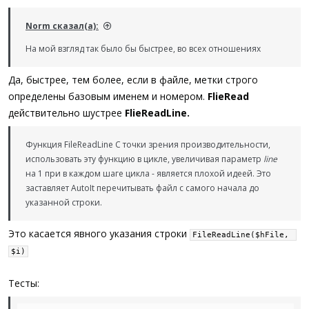
Norm сказал(а):
На мой взгляд так было бы быстрее, во всех отношениях
Да, быстрее, тем более, если в файле, метки строго
определены базовым именем и номером.
FlieRead
действительно шустрее
FlieReadLine.
Функция FileReadLine С точки зрения производительности,
использовать эту функцию в цикле, увеличивая параметр
line
на 1 при в каждом шаге цикла - является плохой идеей. Это
заставляет AutoIt перечитывать файл с самого начала до
указанной строки.
Это касается явного указания строки
FileReadLine($hFile, 
$i)
Тесты: